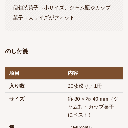
個包装菓子→小サイズ、ジャム瓶やカップ
菓子→大サイズがフィット。
のし付箋
項目
内容
入り数
20枚綴り／1冊
サイズ
縦 80 × 横 40 mm（ジ
ャム瓶・カップ菓子
にベスト）
柄
〈MIYABI〉