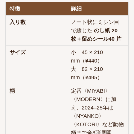
特徴
詳細
入り数
ノート状にミシン目
で綴じた
のし紙 20
枚＋留めシール40 片
サイズ
小：45 × 210
mm（¥440）
大：82 × 210
mm（¥495）
柄
定番〈MIYABI〉
〈MODERN〉に加
え、2024–25年は
〈NYANKO〉
〈KOTORI〉など動物
柄まで全8弾展開