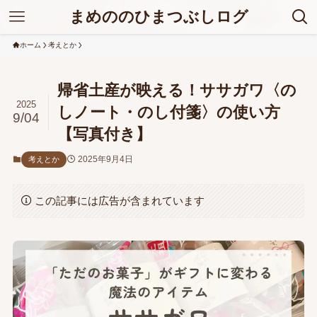
まめののひまつぶしログ
ホーム
考えとか
帰省土産が映える！ササガワ〈の
2025
しノート・のし付箋〉の使い方
9/04
【写真付き】
2025年9月4日
考えとか
この記事には広告が含まれています